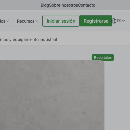
a Circular:
Blog
Sobre nosotros
Contacto
la
Iniciar sesión
Registrarse
ios
Recursos
ES
ntas y equipamiento industrial
Reportajes