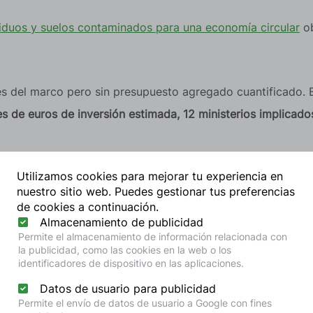
iduos y suelos contaminados para una economía circular
ob
es del marco pero sin presupuesto agregado cuantificado. 
s de euros de inversión estimada, 12 ministerios implicad
Utilizamos cookies para mejorar tu experiencia en
n plan con cifras y responsables. Eso es lo que cambia.
nuestro sitio web. Puedes gestionar tus preferencias
de cookies a continuación.
sionado para la Economía Circular del Gobierno de España
Almacenamiento de publicidad
Permite el almacenamiento de información relacionada con
o en febrero de 2026 (ver vídeo adjunto), el valor diferen
la publicidad, como las cookies en la web o los
identificadores de dispositivo en las aplicaciones.
el Estado asignando responsabilidades claras
a las distint
ón de las medidas.
Datos de usuario para publicidad
Permite el envío de datos de usuario a Google con fines