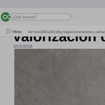
II Plan de Ac
nuevas oport
valorización 
Filtros
Ver todo
GRGs/IBCs
Big bags
Contenedores y alma
30/3/2026