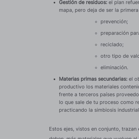
Gestión de residuos:
el plan refue
mapa, pero deja de ser la primera
prevención;
preparación para
reciclado;
otro tipo de valo
eliminación.
Materias primas secundarias:
el o
productivo los materiales conteni
frente a terceros países proveedo
lo que sale de tu proceso como re
practicando la simbiosis industria
Estos ejes, vistos en conjunto, traza
deben, más materiales que vuelven al