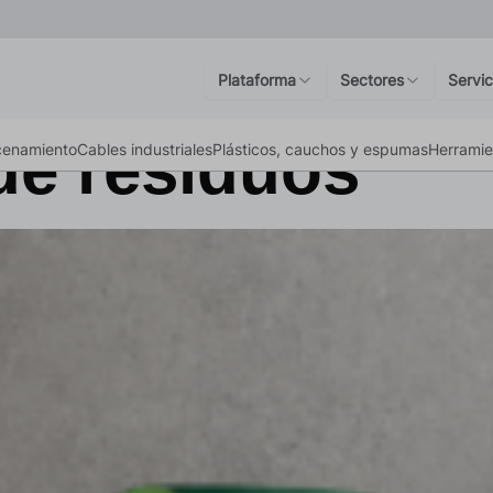
ción de Economí
unidades para 
Plataforma
Sectores
Servic
de residuos
cenamiento
Cables industriales
Plásticos, cauchos y espumas
Herramie