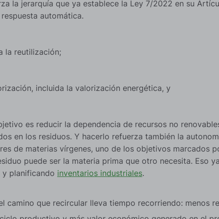
rza la jerarquía que ya establece la Ley 7/2022 en su Artícu
 respuesta automática.
 la reutilización;
rización, incluida la valorización energética, y
bjetivo es reducir la dependencia de recursos no renovable
dos en los residuos. Y hacerlo refuerza también la autonom
res de materias vírgenes, uno de los objetivos marcados por
siduo puede ser la materia prima que otro necesita. Eso ya
l y planificando
inventarios industriales
.
n el camino que recircular lleva tiempo recorriendo: menos
 ciclo productivo y más valor económico generado en el pr